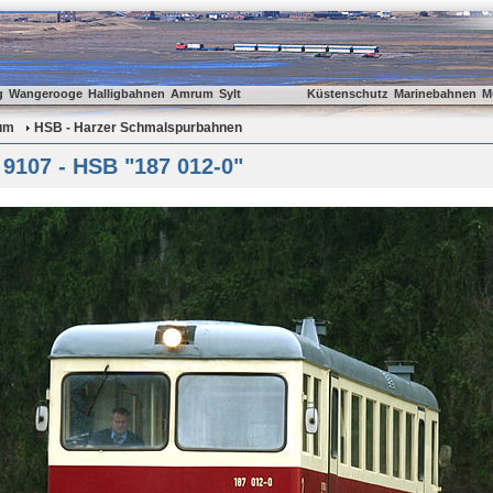
g
Wangerooge
Halligbahnen
Amrum
Sylt
Küstenschutz
Marinebahnen
M
um
HSB - Harzer Schmalspurbahnen
9107 - HSB "187 012-0"