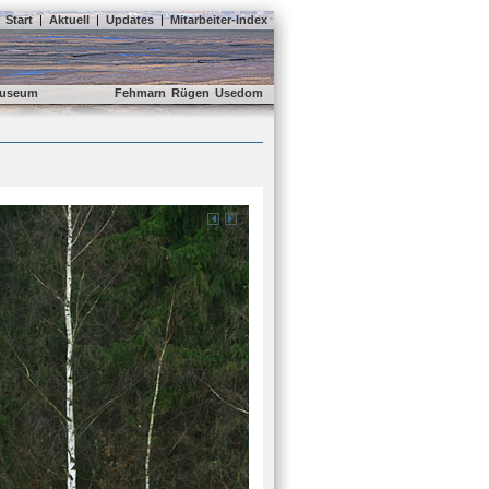
Start
|
Aktuell
|
Updates
|
Mitarbeiter-Index
useum
Fehmarn
Rügen
Usedom