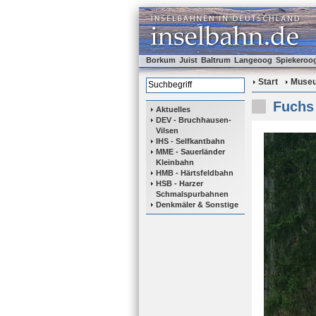
Borkum
Juist
Baltrum
Langeoog
Spiekeroo
Start
Muse
Fuchs 
Aktuelles
DEV - Bruchhausen-
Vilsen
IHS - Selfkantbahn
MME - Sauerländer
Kleinbahn
HMB - Härtsfeldbahn
HSB - Harzer
Schmalspurbahnen
Denkmäler & Sonstige