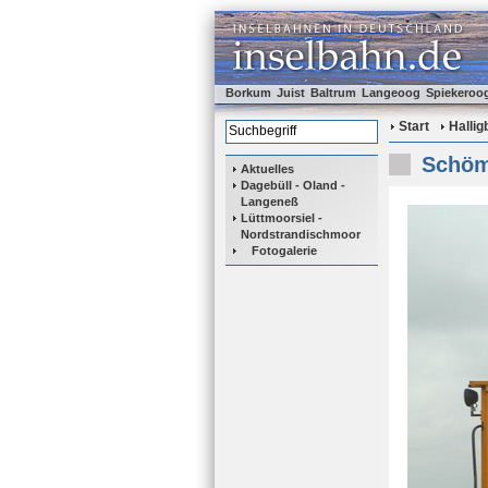
Borkum
Juist
Baltrum
Langeoog
Spiekeroo
Start
Halli
Schöm
Aktuelles
Dagebüll - Oland -
Langeneß
Lüttmoorsiel -
Nordstrandischmoor
Fotogalerie