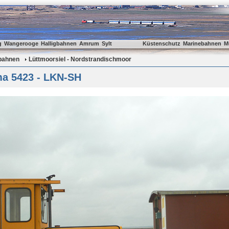
g
Wangerooge
Halligbahnen
Amrum
Sylt
Küstenschutz
Marinebahnen
M
gbahnen
Lüttmoorsiel - Nordstrandischmoor
a 5423 - LKN-SH