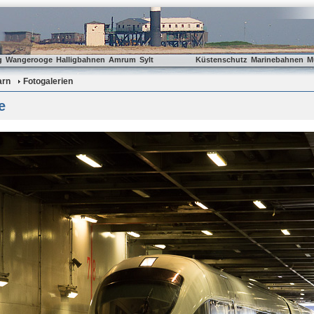
g
Wangerooge
Halligbahnen
Amrum
Sylt
Küstenschutz
Marinebahnen
M
arn
Fotogalerien
e