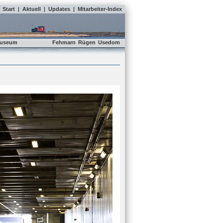
Start
|
Aktuell
|
Updates
|
Mitarbeiter-Index
useum
Fehmarn
Rügen
Usedom