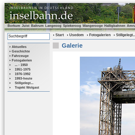
Borkum
Juist
Baltrum
Langeoog
Spiekeroog
Wangerooge
Halligbahnen
Amr
Start
Usedom
Fotogalerien
Stillgelegt..
Galerie
Aktuelles
Geschichte
Fahrzeuge
Fotogalerien
... - 1950
1951-1975
1976-1992
1993-heute
Stillgelegt...
Trajekt Wolgast