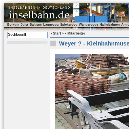
Borkum
Juist
Baltrum
Langeoog
Spiekeroog
Wangerooge
Halligbahnen
Amr
Start
>
Mitarbeiter
Weyer ? - Kleinbahnmus