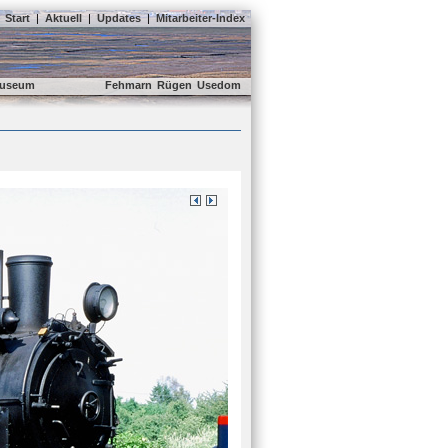
Start
|
Aktuell
|
Updates
|
Mitarbeiter-Index
useum
Fehmarn
Rügen
Usedom