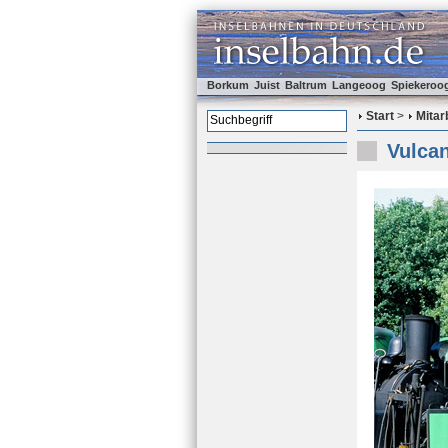
Borkum
Juist
Baltrum
Langeoog
Spiekeroo
Start
>
Mitar
Vulca