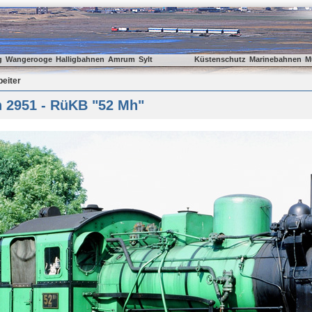
g
Wangerooge
Halligbahnen
Amrum
Sylt
Küstenschutz
Marinebahnen
M
beiter
n 2951 - RüKB "52 Mh"