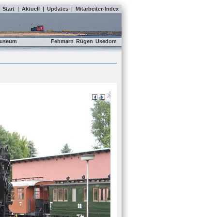
Start
|
Aktuell
|
Updates
|
Mitarbeiter-Index
useum
Fehmarn
Rügen
Usedom