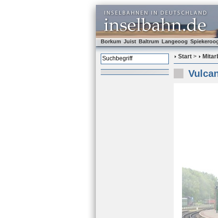
Borkum
Juist
Baltrum
Langeoog
Spiekeroo
Start
>
Mitar
Vulca