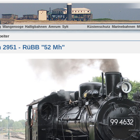
g
Wangerooge
Halligbahnen
Amrum
Sylt
Küstenschutz
Marinebahnen
M
beiter
n 2951 - RüBB "52 Mh"