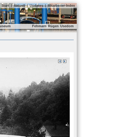
Start
|
Aktuell
|
Updates
|
Mitarbeiter-Index
useum
Fehmarn
Rügen
Usedom