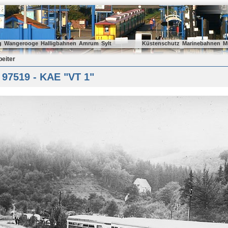
g
Wangerooge
Halligbahnen
Amrum
Sylt
Küstenschutz
Marinebahnen
M
beiter
 97519 - KAE "VT 1"