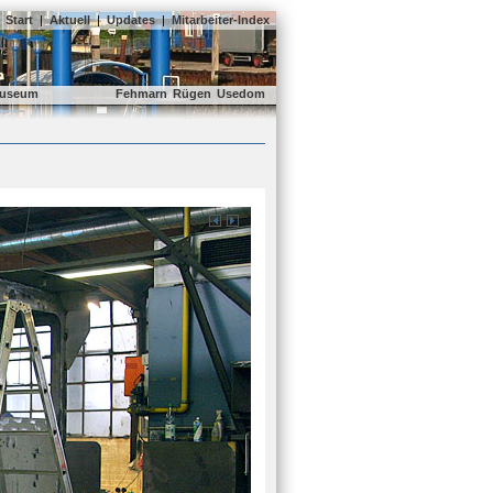
Start
|
Aktuell
|
Updates
|
Mitarbeiter-Index
useum
Fehmarn
Rügen
Usedom