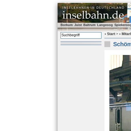
Borkum
Juist
Baltrum
Langeoog
Spiekeroo
Start
>
Mitar
Schöm