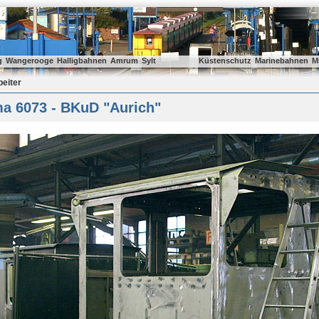
g
Wangerooge
Halligbahnen
Amrum
Sylt
Küstenschutz
Marinebahnen
M
beiter
a 6073 - BKuD "Aurich"