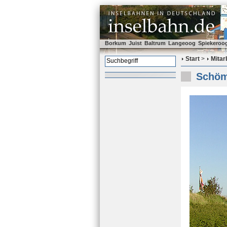
Borkum
Juist
Baltrum
Langeoog
Spiekeroo
Start
>
Mitar
Schöma