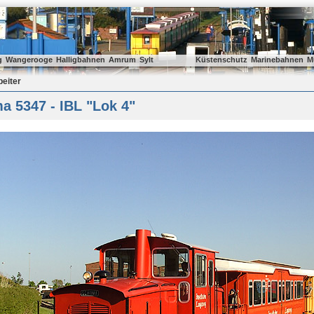
g
Wangerooge
Halligbahnen
Amrum
Sylt
Küstenschutz
Marinebahnen
M
beiter
 5347 - IBL "Lok 4"