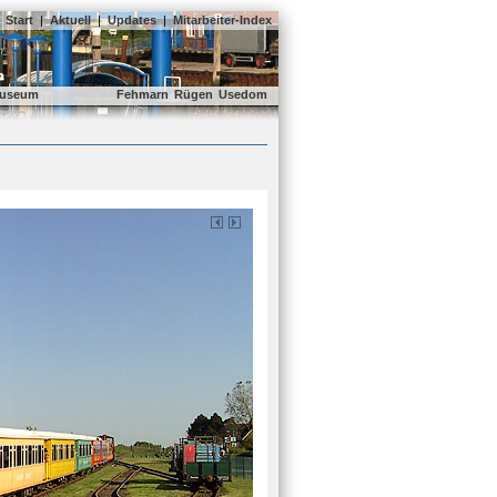
Start
|
Aktuell
|
Updates
|
Mitarbeiter-Index
useum
Fehmarn
Rügen
Usedom