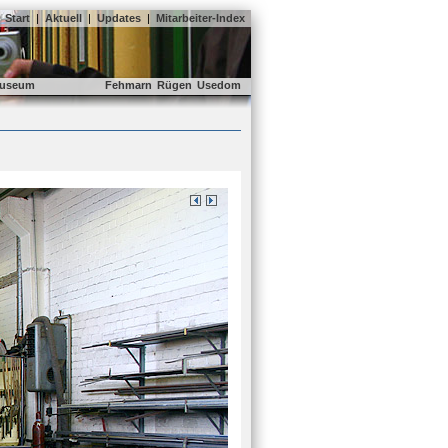
Start
|
Aktuell
|
Updates
|
Mitarbeiter-Index
useum
Fehmarn
Rügen
Usedom