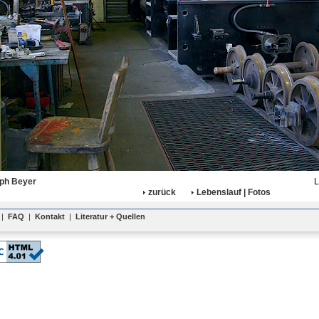
oph Beyer
L
zurück
Lebenslauf | Fotos
|
FAQ
|
Kontakt
|
Literatur + Quellen