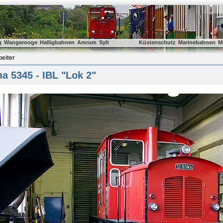
g
Wangerooge
Halligbahnen
Amrum
Sylt
Küstenschutz
Marinebahnen
M
beiter
 5345 - IBL "Lok 2"