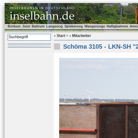
Borkum
Juist
Baltrum
Langeoog
Spiekeroog
Wangerooge
Halligbahnen
Amr
Start
>
Mitarbeiter
Schöma 3105 - LKN-SH "