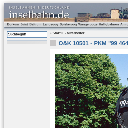
Borkum
Juist
Baltrum
Langeoog
Spiekeroog
Wangerooge
Halligbahnen
Amr
Start
>
Mitarbeiter
O&K 10501 - PKM "99 464