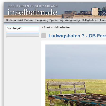
Borkum
Juist
Baltrum
Langeoog
Spiekeroog
Wangerooge
Halligbahnen
Amr
Start
>
Mitarbeiter
Ludwigshafen ? - DB Fern