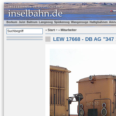
Borkum
Juist
Baltrum
Langeoog
Spiekeroog
Wangerooge
Halligbahnen
Amr
Start
>
Mitarbeiter
LEW 17668 - DB AG "347 