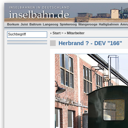
Borkum
Juist
Baltrum
Langeoog
Spiekeroog
Wangerooge
Halligbahnen
Amr
Start
>
Mitarbeiter
Herbrand ? - DEV "166"