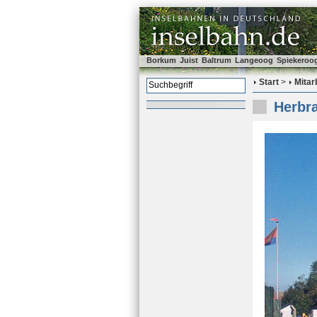
Borkum
Juist
Baltrum
Langeoog
Spiekeroo
Start
>
Mitar
Herbra