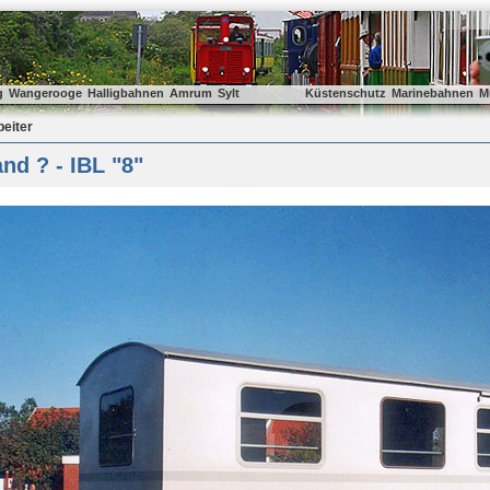
g
Wangerooge
Halligbahnen
Amrum
Sylt
Küstenschutz
Marinebahnen
M
beiter
nd ? - IBL "8"