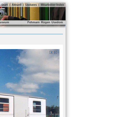
Start
|
Aktuell
|
Updates
|
Mitarbeiter-Index
useum
Fehmarn
Rügen
Usedom