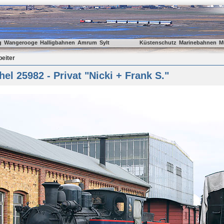
g
Wangerooge
Halligbahnen
Amrum
Sylt
Küstenschutz
Marinebahnen
M
beiter
el 25982 - Privat "Nicki + Frank S."