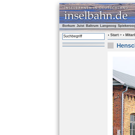
Borkum
Juist
Baltrum
Langeoog
Spiekeroo
Start
>
Mitar
Hensch