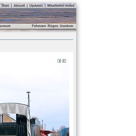
Start
|
Aktuell
|
Updates
|
Mitarbeiter-Index
useum
Fehmarn
Rügen
Usedom