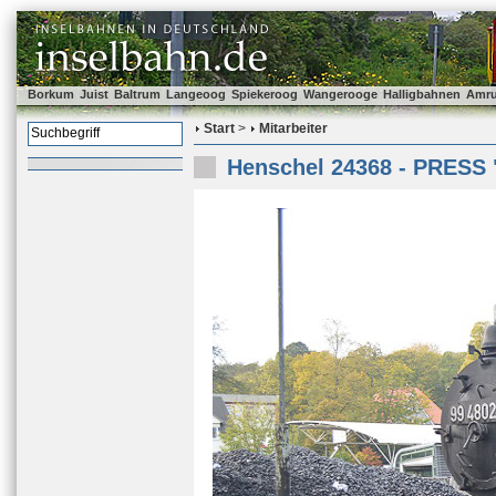
Borkum
Juist
Baltrum
Langeoog
Spiekeroog
Wangerooge
Halligbahnen
Amr
Start
>
Mitarbeiter
Henschel 24368 - PRESS 