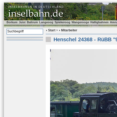
Borkum
Juist
Baltrum
Langeoog
Spiekeroog
Wangerooge
Halligbahnen
Amr
Start
>
Mitarbeiter
Henschel 24368 - RüBB "