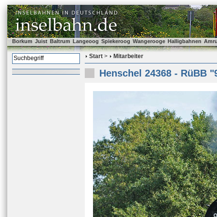
Borkum
Juist
Baltrum
Langeoog
Spiekeroog
Wangerooge
Halligbahnen
Amr
Start
>
Mitarbeiter
Henschel 24368 - RüBB "