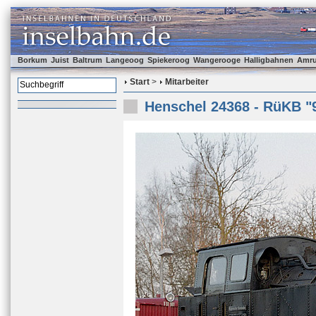
Borkum
Juist
Baltrum
Langeoog
Spiekeroog
Wangerooge
Halligbahnen
Amr
Start
>
Mitarbeiter
Henschel 24368 - RüKB "