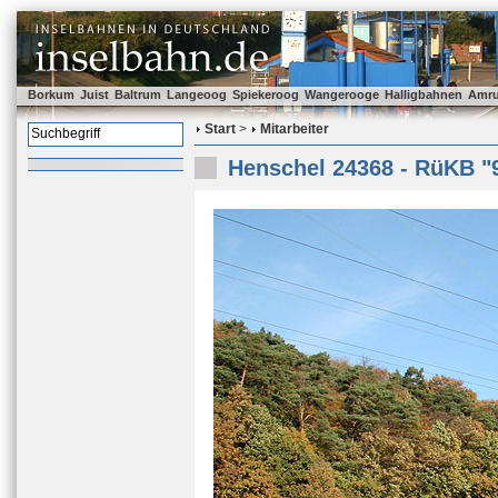
Borkum
Juist
Baltrum
Langeoog
Spiekeroog
Wangerooge
Halligbahnen
Amr
Start
>
Mitarbeiter
Henschel 24368 - RüKB "