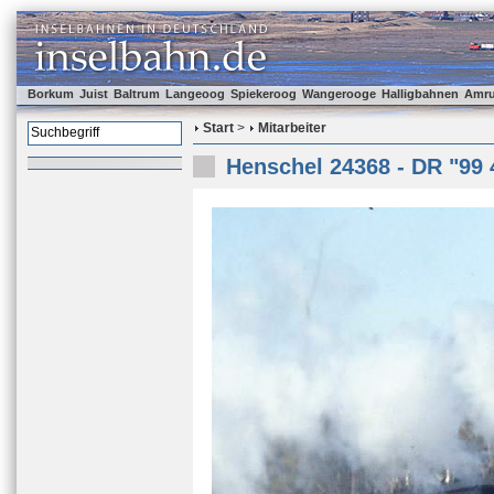
Borkum
Juist
Baltrum
Langeoog
Spiekeroog
Wangerooge
Halligbahnen
Amr
Start
>
Mitarbeiter
Henschel 24368 - DR "99 