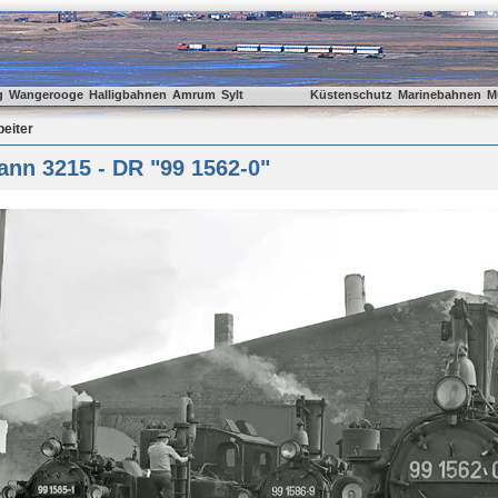
g
Wangerooge
Halligbahnen
Amrum
Sylt
Küstenschutz
Marinebahnen
M
beiter
nn 3215 - DR "99 1562-0"