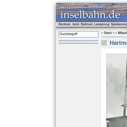
Borkum
Juist
Baltrum
Langeoog
Spiekeroo
Start
>
Mitar
Hartma