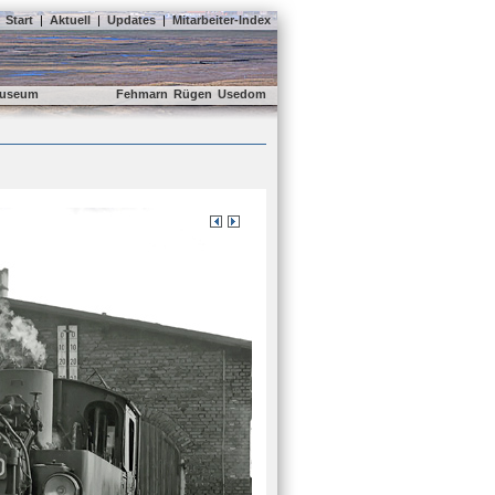
Start
|
Aktuell
|
Updates
|
Mitarbeiter-Index
useum
Fehmarn
Rügen
Usedom