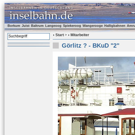
Borkum
Juist
Baltrum
Langeoog
Spiekeroog
Wangerooge
Halligbahnen
Amr
Start
>
Mitarbeiter
Görlitz ? - BKuD "2"