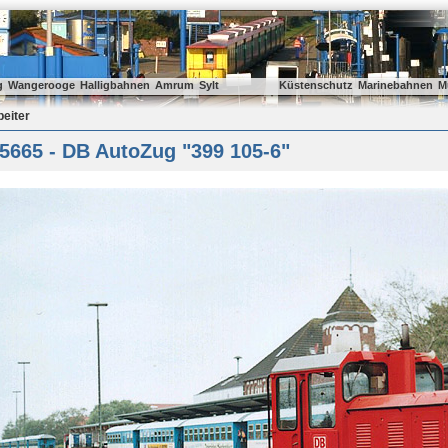
g
Wangerooge
Halligbahnen
Amrum
Sylt
Küstenschutz
Marinebahnen
M
beiter
5665 - DB AutoZug "399 105-6"