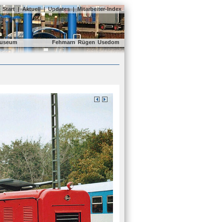
Start
|
Aktuell
|
Updates
|
Mitarbeiter-Index
useum
Fehmarn
Rügen
Usedom