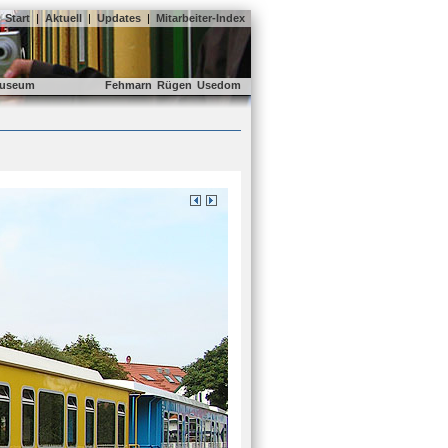
Start
|
Aktuell
|
Updates
|
Mitarbeiter-Index
useum
Fehmarn
Rügen
Usedom