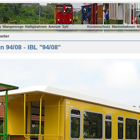
g
Wangerooge
Halligbahnen
Amrum
Sylt
Küstenschutz
Marinebahnen
M
beiter
 94/08 - IBL "94/08"