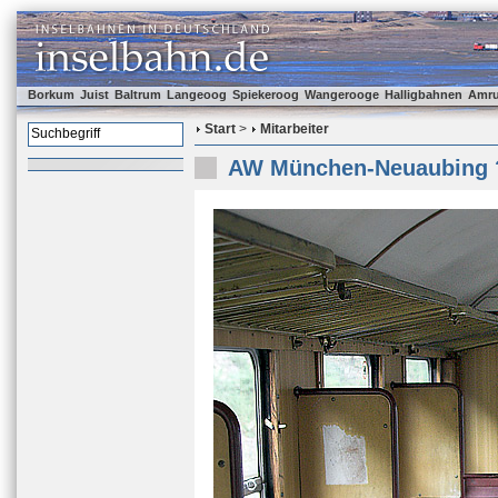
Borkum
Juist
Baltrum
Langeoog
Spiekeroog
Wangerooge
Halligbahnen
Amr
Start
>
Mitarbeiter
AW München-Neuaubing ?