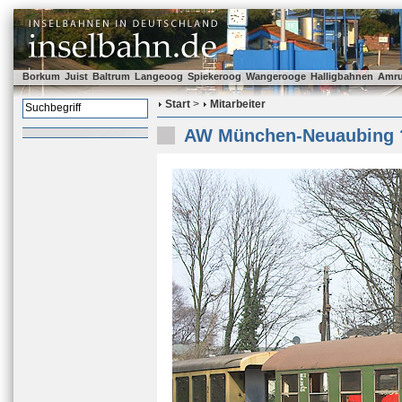
Borkum
Juist
Baltrum
Langeoog
Spiekeroog
Wangerooge
Halligbahnen
Amr
Start
>
Mitarbeiter
AW München-Neuaubing ?