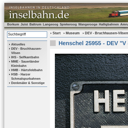
Borkum
Juist
Baltrum
Langeoog
Spiekeroog
Wangerooge
Halligbahnen
Amr
Start
Museum
DEV - Bruchhausen-Vilsen
Henschel 25955 - DEV "V 
Aktuelles
DEV - Bruchhausen-
Vilsen
IHS - Selfkantbahn
MME - Sauerländer
Kleinbahn
HMB - Härtsfeldbahn
HSB - Harzer
Schmalspurbahnen
Denkmäler & Sonstige