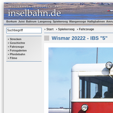
Borkum
Juist
Baltrum
Langeoog
Spiekeroog
Wangerooge
Halligbahnen
Amr
Start
Spiekeroog
Fahrzeuge
Wismar 20222 - IBS "5"
Strecken
Geschichte
Fahrzeuge
Fotogalerien
Pferdebahn
Filme