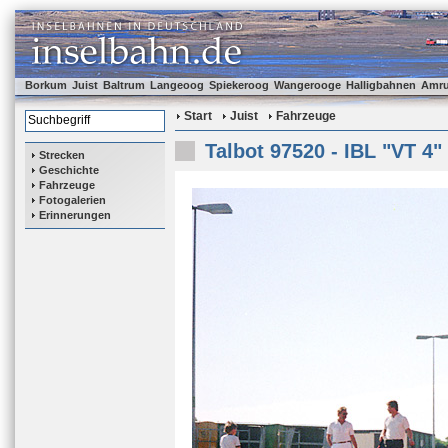
Borkum
Juist
Baltrum
Langeoog
Spiekeroog
Wangerooge
Halligbahnen
Amr
Start
Juist
Fahrzeuge
Talbot 97520 - IBL "VT 4"
Strecken
Geschichte
Fahrzeuge
Fotogalerien
Erinnerungen