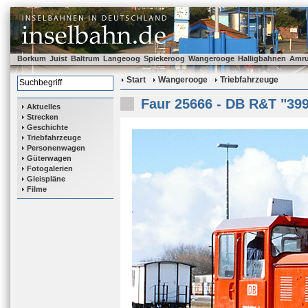
Borkum
Juist
Baltrum
Langeoog
Spiekeroog
Wangerooge
Halligbahnen
Amr
Start
Wangerooge
Triebfahrzeuge
Faur 25666 - DB R&T "399
Aktuelles
Strecken
Geschichte
Triebfahrzeuge
Personenwagen
Güterwagen
Fotogalerien
Gleispläne
Filme