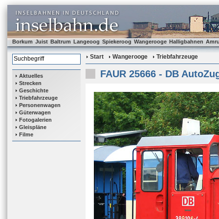
Borkum
Juist
Baltrum
Langeoog
Spiekeroog
Wangerooge
Halligbahnen
Amr
Start
Wangerooge
Triebfahrzeuge
FAUR 25666 - DB AutoZug
Aktuelles
Strecken
Geschichte
Triebfahrzeuge
Personenwagen
Güterwagen
Fotogalerien
Gleispläne
Filme