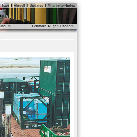
Start
|
Aktuell
|
Updates
|
Mitarbeiter-Index
useum
Fehmarn
Rügen
Usedom