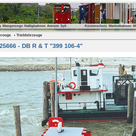
g
Wangerooge
Halligbahnen
Amrum
Sylt
Küstenschutz
Marinebahnen
M
rooge
Triebfahrzeuge
5666 - DB R & T "399 106-4"