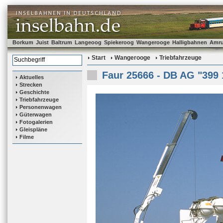
Borkum
Juist
Baltrum
Langeoog
Spiekeroog
Wangerooge
Halligbahnen
Amr
Start
Wangerooge
Triebfahrzeuge
Faur 25666 - DB AG "399 
Aktuelles
Strecken
Geschichte
Triebfahrzeuge
Personenwagen
Güterwagen
Fotogalerien
Gleispläne
Filme