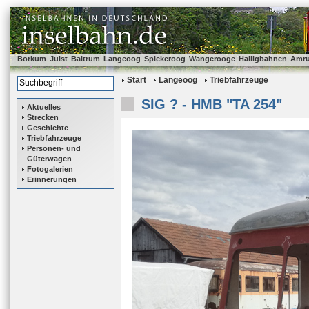
Borkum
Juist
Baltrum
Langeoog
Spiekeroog
Wangerooge
Halligbahnen
Amr
Start
Langeoog
Triebfahrzeuge
SIG ? - HMB "TA 254"
Aktuelles
Strecken
Geschichte
Triebfahrzeuge
Personen- und
Güterwagen
Fotogalerien
Erinnerungen