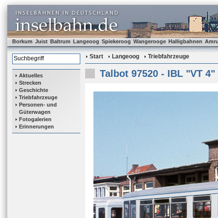
Borkum
Juist
Baltrum
Langeoog
Spiekeroog
Wangerooge
Halligbahnen
Amr
Start
Langeoog
Triebfahrzeuge
Talbot 97520 - IBL "VT 4"
Aktuelles
Strecken
Geschichte
Triebfahrzeuge
Personen- und
Güterwagen
Fotogalerien
Erinnerungen