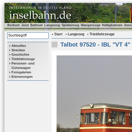
Borkum
Juist
Baltrum
Langeoog
Spiekeroog
Wangerooge
Halligbahnen
Amr
Start
Langeoog
Triebfahrzeuge
Talbot 97520 - IBL "VT 4"
Aktuelles
Strecken
Geschichte
Triebfahrzeuge
Personen- und
Güterwagen
Fotogalerien
Erinnerungen