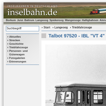
Borkum
Juist
Baltrum
Langeoog
Spiekeroog
Wangerooge
Halligbahnen
Amr
Start
Langeoog
Triebfahrzeuge
Talbot 97520 - IBL "VT 4"
Aktuelles
Strecken
Geschichte
Triebfahrzeuge
Personen- und
Güterwagen
Fotogalerien
Erinnerungen