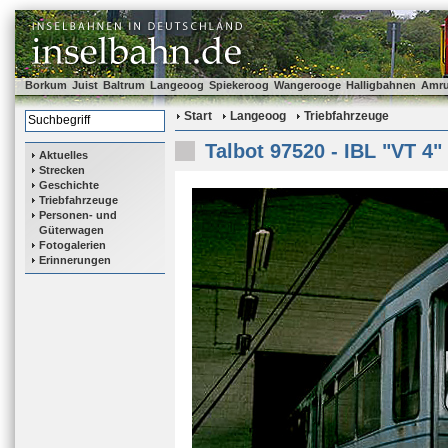
Borkum
Juist
Baltrum
Langeoog
Spiekeroog
Wangerooge
Halligbahnen
Amr
Start
Langeoog
Triebfahrzeuge
Talbot 97520 - IBL "VT 4"
Aktuelles
Strecken
Geschichte
Triebfahrzeuge
Personen- und
Güterwagen
Fotogalerien
Erinnerungen