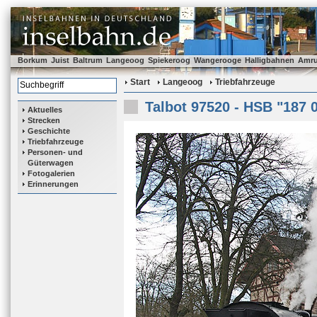
Borkum
Juist
Baltrum
Langeoog
Spiekeroog
Wangerooge
Halligbahnen
Amr
Start
Langeoog
Triebfahrzeuge
Talbot 97520 - HSB "187 
Aktuelles
Strecken
Geschichte
Triebfahrzeuge
Personen- und
Güterwagen
Fotogalerien
Erinnerungen