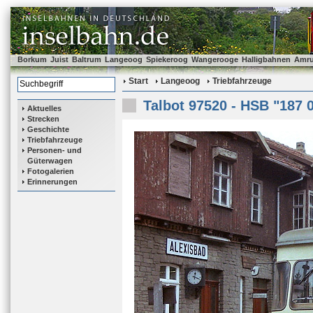
Borkum
Juist
Baltrum
Langeoog
Spiekeroog
Wangerooge
Halligbahnen
Amr
Start
Langeoog
Triebfahrzeuge
Talbot 97520 - HSB "187 
Aktuelles
Strecken
Geschichte
Triebfahrzeuge
Personen- und
Güterwagen
Fotogalerien
Erinnerungen