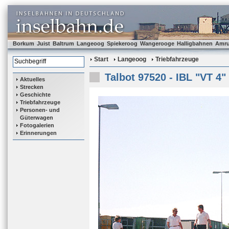
Borkum
Juist
Baltrum
Langeoog
Spiekeroog
Wangerooge
Halligbahnen
Amr
Start
Langeoog
Triebfahrzeuge
Talbot 97520 - IBL "VT 4"
Aktuelles
Strecken
Geschichte
Triebfahrzeuge
Personen- und
Güterwagen
Fotogalerien
Erinnerungen