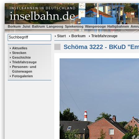
Borkum
Juist
Baltrum
Langeoog
Spiekeroog
Wangerooge
Halligbahnen
Amr
Start
Borkum
Triebfahrzeuge
Schöma 3222 - BKuD "E
Aktuelles
Strecken
Geschichte
Triebfahrzeuge
Personen- und
Güterwagen
Fotogalerien