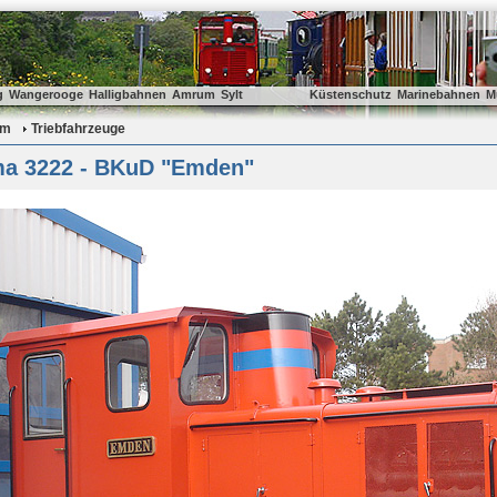
g
Wangerooge
Halligbahnen
Amrum
Sylt
Küstenschutz
Marinebahnen
M
um
Triebfahrzeuge
a 3222 - BKuD "Emden"