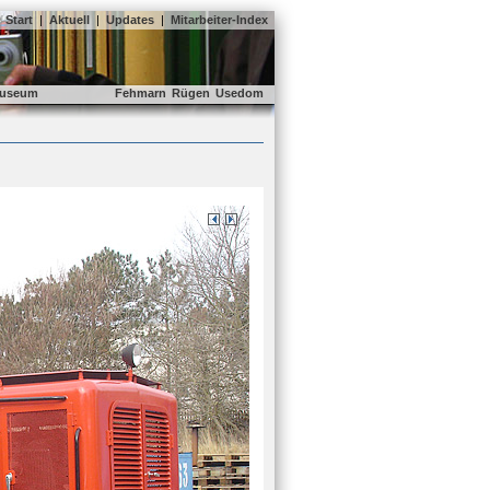
Start
|
Aktuell
|
Updates
|
Mitarbeiter-Index
useum
Fehmarn
Rügen
Usedom