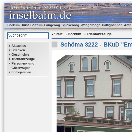
Borkum
Juist
Baltrum
Langeoog
Spiekeroog
Wangerooge
Halligbahnen
Amr
Start
Borkum
Triebfahrzeuge
Schöma 3222 - BKuD "E
Aktuelles
Strecken
Geschichte
Triebfahrzeuge
Personen- und
Güterwagen
Fotogalerien