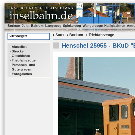
Borkum
Juist
Baltrum
Langeoog
Spiekeroog
Wangerooge
Halligbahnen
Amr
Start
Borkum
Triebfahrzeuge
Henschel 25955 - BKuD 
Aktuelles
Strecken
Geschichte
Triebfahrzeuge
Personen- und
Güterwagen
Fotogalerien