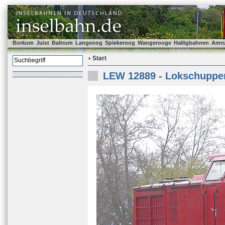
Borkum
Juist
Baltrum
Langeoog
Spiekeroog
Wangerooge
Halligbahnen
Amr
Start
LEW 12889 - Lokschuppen